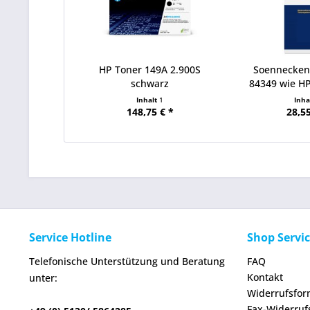
HP Toner 149A 2.900S
Soennecken
schwarz
84349 wie H
Inhalt
1
Inha
148,75 € *
28,55
Service Hotline
Shop Servi
Telefonische Unterstützung und Beratung
FAQ
Kontakt
unter:
Widerrufsfor
Fax-Widerruf