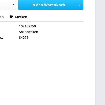
In den
Warenkorb
hen
Merken
102107750
Soennecken
r.:
84079