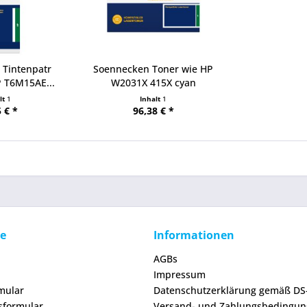
 Tintenpatr
Soennecken Toner wie HP
P T6M15AE...
W2031X 415X cyan
lt
1
Inhalt
1
 € *
96,38 € *
ce
Informationen
AGBs
Impressum
mular
Datenschutzerklärung gemäß D
sformular
Versand- und Zahlungsbedingu