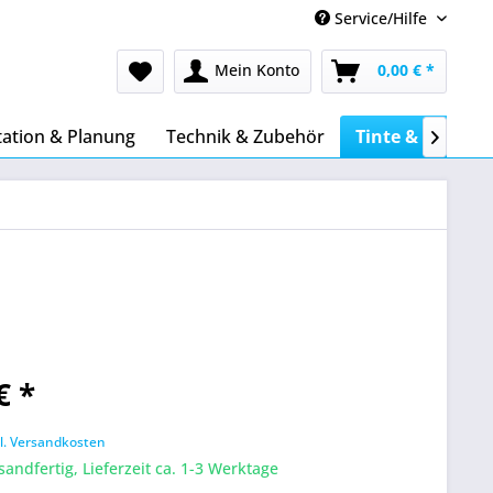
Service/Hilfe
Mein Konto
0,00 € *
tation & Planung
Technik & Zubehör
Tinte & Toner

€ *
l. Versandkosten
sandfertig, Lieferzeit ca. 1-3 Werktage