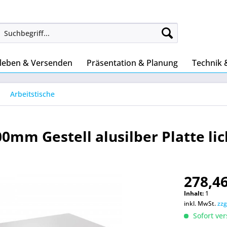
leben & Versenden
Präsentation & Planung
Technik 
Arbeitstische
0mm Gestell alusilber Platte li
278,46
Inhalt:
1
inkl. MwSt.
zzg
Sofort ver