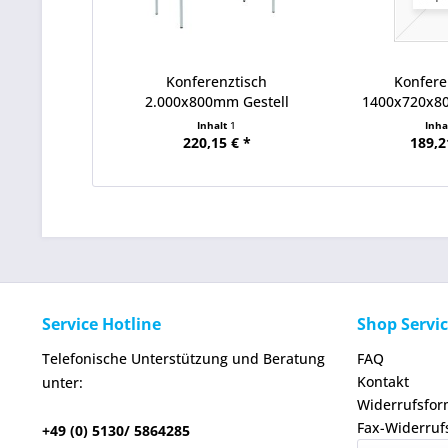
Konferenztisch
Konfere
2.000x800mm Gestell
1400x720x8
lichtgrau...
weiß
Inhalt
1
Inha
220,15 € *
189,2
Service Hotline
Shop Servi
Telefonische Unterstützung und Beratung
FAQ
Kontakt
unter:
Widerrufsfor
Fax-Widerruf
+49 (0) 5130/ 5864285