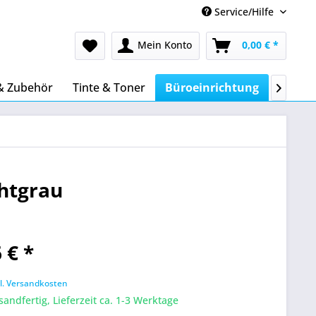
Service/Hilfe
Mein Konto
0,00 € *
& Zubehör
Tinte & Toner
Büroeinrichtung
Nützli

chtgrau
 € *
l. Versandkosten
sandfertig, Lieferzeit ca. 1-3 Werktage