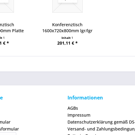
nztisch
Konferenztisch
00mm Platte
1600x720x800mm lgr/lgr
...
lt
1
Inhalt
1
1 € *
201,11 € *
ce
Informationen
AGBs
Impressum
mular
Datenschutzerklärung gemäß D
sformular
Versand- und Zahlungsbedingu