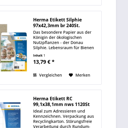
Herma Etikett Silphie
97x42,3mm br 240St.
Das besondere Papier aus der
Königin der ökologischen
Nutzpflanzen - der Donau
Silphie. Lebensraum für Bienen
und ein Mehrwert für das
Inhalt
1
Ökosystem. Anbau in
13,79 € *
Deutschland, kurze
Transportwege. Moderner
Kraftpapier-Look, aus mindestens
Vergleichen
Merken
35 %...
Herma Etikett RC
99,1x38,1mm nws 1120St
Ideal zum Adressieren und
Kennzeichnen. Verpackung aus
Recyclingkarton. Störungsfreie
Verarbeitung durch Rundum-