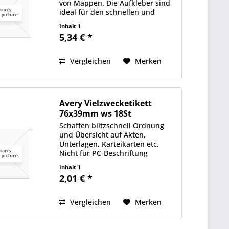
von Mappen. Die Aufkleber sind
ideal für den schnellen und
einfachen Gebrauch, um
Inhalt
1
kostensparend Ordnung im Büro
5,34 € *
oder auch zu Hause zu schaffen -
ohne Drucker, einfach...
Vergleichen
Merken
Avery Vielzwecketikett
76x39mm ws 18St
Schaffen blitzschnell Ordnung
und Übersicht auf Akten,
Unterlagen, Karteikarten etc.
Nicht für PC-Beschriftung
geeignet.
Inhalt
1
2,01 € *
Vergleichen
Merken