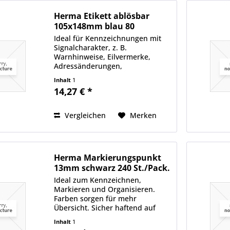
Herma Etikett ablösbar
105x148mm blau 80
St./Pack.
Ideal für Kennzeichnungen mit
Signalcharakter, z. B.
Warnhinweise, Eilvermerke,
Adressänderungen,
Farbcodierung, Aktionen etc.
Inhalt
1
Etiketten sind 100 %
14,27 € *
recyclingfähig mit dem Altpapier,
Verpackung aus Recyclingkarton.
Sehr gute...
Vergleichen
Merken
Herma Markierungspunkt
13mm schwarz 240 St./Pack.
Ideal zum Kennzeichnen,
Markieren und Organisieren.
Farben sorgen für mehr
Übersicht. Sicher haftend auf
allen Oberflächen.
Inhalt
1