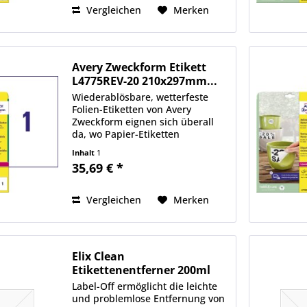
mit...
Vergleichen
Merken
Avery Zweckform Etikett
L4775REV-20 210x297mm...
Wiederablösbare, wetterfeste
Folien-Etiketten von Avery
Zweckform eignen sich überall
da, wo Papier-Etiketten
überfordert sind. Die
Inhalt
1
strapazierfähigen Etiketten sind
35,69 € *
ideal für Beschriftungen,
Markierungen und Schilder -
immer dann, wenn...
Vergleichen
Merken
Elix Clean
Etikettenentferner 200ml
Label-Off ermöglicht die leichte
und problemlose Entfernung von