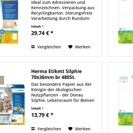
Ideal zum Adressieren und
Kennzeichnen. Verpackung aus
Recyclingkarton. Störungsfreie
Verarbeitung durch Rundum-
Sicherheitskante und optimale
Inhalt
1
Planlage. Kostenlose
29,74 € *
Softwarelösungen:
www.herma.de/software.
Vergleichen
Merken
Herma Etikett Silphie
70x36mm br 480St.
Das besondere Papier aus der
Königin der ökologischen
Nutzpflanzen - der Donau
Silphie. Lebensraum für Bienen
und ein Mehrwert für das
Inhalt
1
Ökosystem. Anbau in
13,79 € *
Deutschland, kurze
Transportwege. Moderner
Kraftpapier-Look, aus mindestens
Vergleichen
Merken
35 %...