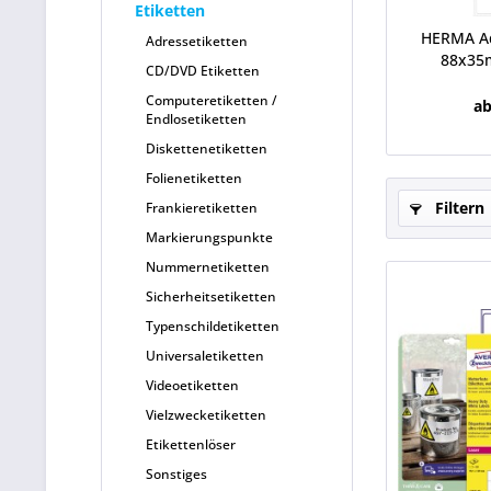
Etiketten
HERMA Ad
Adressetiketten
88x35m
CD/DVD Etiketten
Computeretiketten /
ab
Endlosetiketten
Diskettenetiketten
Folienetiketten
Filtern
Frankieretiketten
Markierungspunkte
Nummernetiketten
Sicherheitsetiketten
Typenschildetiketten
Universaletiketten
Videoetiketten
Vielzwecketiketten
Etikettenlöser
Sonstiges