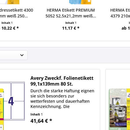
ressetikett 4300
HERMA Etikett PREMIUM
HERMA Eti
m weiß 250...
5052 52,5x21,2mm weiß...
4379 210
Inhalt
1
Inhalt
1
 10,22 € *
11,17 € *
ab 1
Avery Zweckf. Folienetikett
99,1x139mm 80 St.
Durch die starke Haftung eignen
sie sich besonders zur
wetterfesten und dauerhaften
Kennzeichnung. Die
Folienetiketten sind deutlich
Inhalt
1
strapazierfähiger als Papier-
41,64 € *
Etiketten seewasserfest. Ideen
drucken - einfach & professionell: