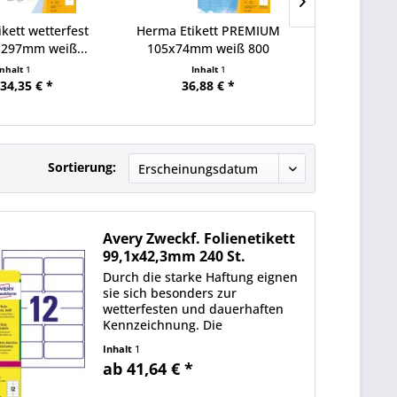
kett wetterfest
Herma Etikett PREMIUM
Herma Ad
x297mm weiß...
105x74mm weiß 800
63,5x33,9mm
St./Pack.
Inhalt
1
Inhalt
1
In
34,35 € *
36,88 € *
36,
Sortierung:
Avery Zweckf. Folienetikett
99,1x42,3mm 240 St.
Durch die starke Haftung eignen
sie sich besonders zur
wetterfesten und dauerhaften
Kennzeichnung. Die
Folienetiketten sind deutlich
Inhalt
1
strapazierfähiger als Papier-
ab 41,64 € *
Etiketten seewasserfest. Ideen
drucken - einfach & professionell: