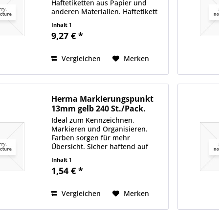
Haftetiketten aus Papier und
anderen Materialien. Haftetikett
ein und hebt die Haftkraft des
Inhalt
1
Klebers auf. Die Etiketten lassen
9,27 € *
sich nach 2-4 Minuten Einwirkzeit
in einem Zug...
Vergleichen
Merken
Herma Markierungspunkt
13mm gelb 240 St./Pack.
Ideal zum Kennzeichnen,
Markieren und Organisieren.
Farben sorgen für mehr
Übersicht. Sicher haftend auf
allen Oberflächen.
Inhalt
1
1,54 € *
Vergleichen
Merken