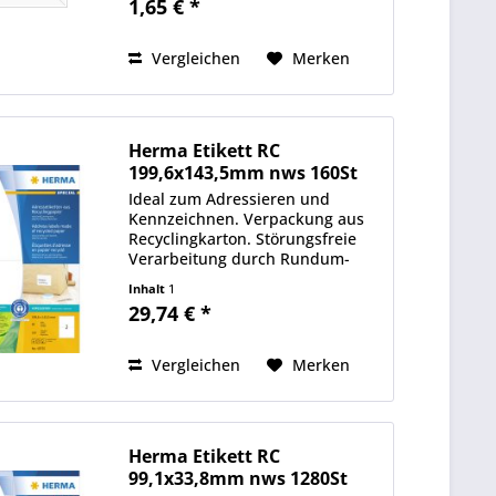
1,65 € *
Vergleichen
Merken
Herma Etikett RC
199,6x143,5mm nws 160St
Ideal zum Adressieren und
Kennzeichnen. Verpackung aus
Recyclingkarton. Störungsfreie
Verarbeitung durch Rundum-
Sicherheitskante und optimale
Inhalt
1
Planlage. Kostenlose
29,74 € *
Softwarelösungen:
www.herma.de/software.
Vergleichen
Merken
Herma Etikett RC
99,1x33,8mm nws 1280St