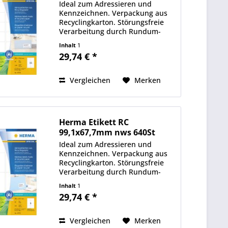
Ideal zum Adressieren und
Kennzeichnen. Verpackung aus
Recyclingkarton. Störungsfreie
Verarbeitung durch Rundum-
Sicherheitskante und optimale
Inhalt
1
Planlage. Kostenlose
29,74 € *
Softwarelösungen:
www.herma.de/software.
Vergleichen
Merken
Herma Etikett RC
99,1x67,7mm nws 640St
Ideal zum Adressieren und
Kennzeichnen. Verpackung aus
Recyclingkarton. Störungsfreie
Verarbeitung durch Rundum-
Sicherheitskante und optimale
Inhalt
1
Planlage. Kostenlose
29,74 € *
Softwarelösungen:
www.herma.de/software.
Vergleichen
Merken