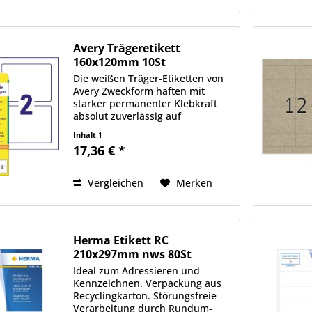
Avery Trägeretikett
160x120mm 10St
Die weißen Träger-Etiketten von
Avery Zweckform haften mit
starker permanenter Klebkraft
absolut zuverlässig auf
niederenergetischen
Inhalt
1
Kunststoffen. Sie sind die
17,36 € *
Premium-Lösung zur
Beschriftung in Lager & Logistik,
aber auch ideal in...
Vergleichen
Merken
Herma Etikett RC
210x297mm nws 80St
Ideal zum Adressieren und
Kennzeichnen. Verpackung aus
Recyclingkarton. Störungsfreie
Verarbeitung durch Rundum-