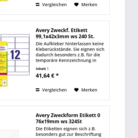
mit...
Vergleichen
Merken
Avery Zweckf. Etikett
99,1x42x3mm ws 240 St.
Die Aufkleber hinterlassen keine
Kleberückstände. Sie eignen sich
dadurch besonders z.B. für die
temporäre Kennzeichnung in
Lager und Produktion, als
Inhalt
1
Inventar- und Eigentums-
41,64 € *
Etiketten oder für Promotions
und temporäre...
Vergleichen
Merken
Avery Zweckform Etikett 0
76x19mm ws 324St
Die Etiketten eignen sich z.B.
besonders gut zur Beschriftung