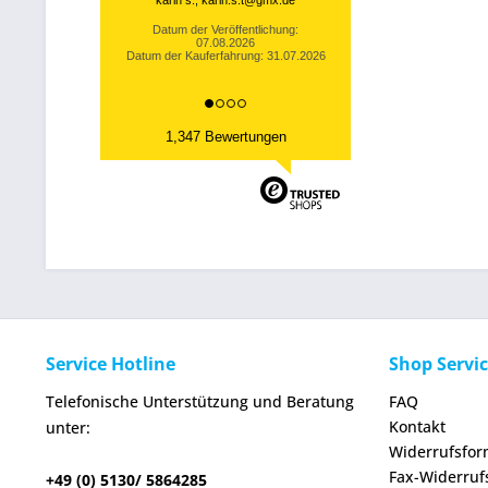
karin s., karin.s.t@gmx.de
Datum der Veröffentlichung:
07.08.2026
Datum der Kauferfahrung: 31.07.2026
1,347 Bewertungen
Service Hotline
Shop Servi
Telefonische Unterstützung und Beratung
FAQ
Kontakt
unter:
Widerrufsfor
Fax-Widerruf
+49 (0) 5130/ 5864285