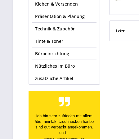
Kleben & Versenden
Präsentation & Planung
Technik & Zubehör
Leitz
Tinte & Toner
Büroeinrichtung
Nützliches im Büro
zusätzliche Artikel
ich bin sehr zufrieden mit allem
!die mini-lakritzschnecken haribo
sind gut verpackt angekommen.
und...