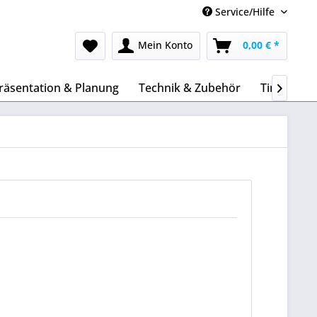
Service/Hilfe
Mein Konto
0,00 € *
räsentation & Planung
Technik & Zubehör
Tinte & To
