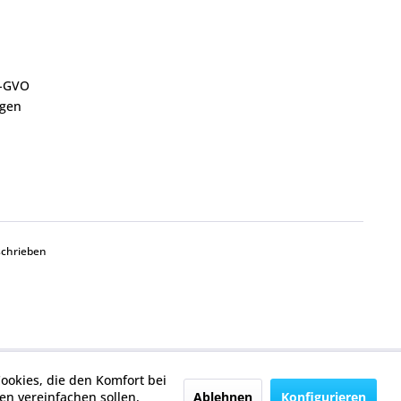
S-GVO
ngen
schrieben
Cookies, die den Komfort bei
Ablehnen
Konfigurieren
n vereinfachen sollen,