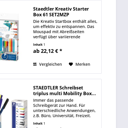
Staedtler Kreativ Starter
Box 61 SET2MZP
Die Kreativ Startbox enthält alles,
um effektiv zu entspannen. Das
Mouspad mit Abreißseiten
verfügt über variierende
Mandala-Flächen zum Ausmalen.
Inhalt
1
ab 22,12 € *
Vergleichen
Merken
STAEDTLER Schreibset
triplus multi Mobility Box...
Immer das passende
Schreibgerät zur Hand. Für
unterschiedliche Anwendungen,
z.B. Büro, Universität, Freizeit.
Ideal für unterwegs.
Inhalt
1