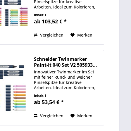
Pinselspitze für kreative
Arbeiten. Ideal zum Kolorieren,
Lettern und für viele weitere
Inhalt
1
Kreativtechniken. Farbverläufe
ab 103,52 € *
sind dank des Blenders spielend
einfach möglich. Das...
Vergleichen
Merken
Schneider Twinmarker
Paint-It 040 Set V2 505933...
Innovativer Twinmarker im Set
mit feiner Rund- und weicher
Pinselspitze für kreative
Arbeiten. Ideal zum Kolorieren,
Lettern und für viele weitere
Inhalt
1
Kreativtechniken. Farbverläufe
ab 53,54 € *
sind dank des Blenders spielend
einfach möglich. Das...
Vergleichen
Merken