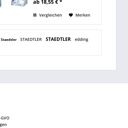
ab 18,55 € *
Vergleichen
Merken
STAEDTLER
STAEDTLER
edding
Staedtler
S-GVO
ngen