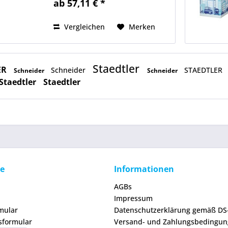
ab 57,11 € *
Flipchartgröße eignen sich ideal,
um gemeinsame Pausen kreativ
und...
Vergleichen
Merken
Staedtler
ER
Schneider
STAEDTLER
Schneider
Schneider
Staedtler
Staedtler
ce
Informationen
AGBs
Impressum
mular
Datenschutzerklärung gemäß D
sformular
Versand- und Zahlungsbedingu