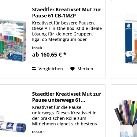
Staedtler Kreativset Mut zur
Pause 61 CB-1MZP
Kreativset für bessere Pausen.
Diese All-in-One Box ist die ideale
Lösung für kleinere Gruppen.
Egal ob Meetingraum oder
Kaffeeküche - mit diesem Set
Inhalt
1
wird jeder sozialer Treffpunkt im
ab 160,65 € *
Unternehmen zur kreativen
Krafttankstellen. Auch für...
Vergleichen
Merken
Staedtler Kreativset Mut zur
Pause unterwegs 61...
Kreativset für die Pause
unterwegs. Dieses Kreativset in
der praktischen Rolle zum
Mitnehmen eignet sich bestens
für Seminare und Workshops.
Inhalt
1
Stifte und Ausmalvorlagen in