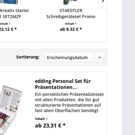
Kreativ Starter
STAEDTLER
STAEDTLER
1 SET2MZP
Schreibgeräteset Promo
triplus mul
Office 60 BK-4
Inhalt
1
Inhalt
1
In
22,12 € *
ab 8,32 € *
ab 17
Sortierung:
edding Personal Set für
Präsentationen...
Ein persönliches Präsentationsset
mit allen Produkten, die für gut
strukturierte Präsentationen auf
fast allen Oberflächen benötigt
werden, z. B. Glasflächen,
Inhalt
1
Whiteboards und Flipchart-
ab 23,31 € *
Papier. Für perfekte Hygiene bei
Präsentationen: Der...