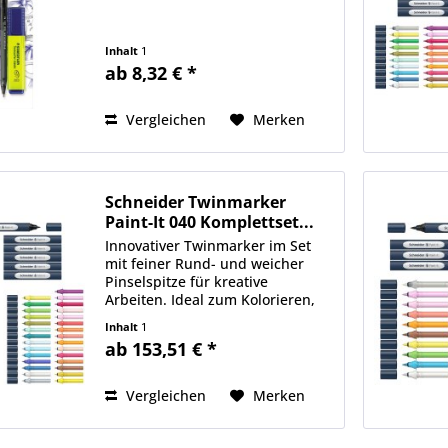
Inhalt
1
ab 8,32 € *
Vergleichen
Merken
Schneider Twinmarker
Paint-It 040 Komplettset...
Innovativer Twinmarker im Set
mit feiner Rund- und weicher
Pinselspitze für kreative
Arbeiten. Ideal zum Kolorieren,
Lettern und für viele weitere
Inhalt
1
Kreativtechniken. Farbverläufe
ab 153,51 € *
sind dank des Blenders spielend
einfach möglich. Das...
Vergleichen
Merken