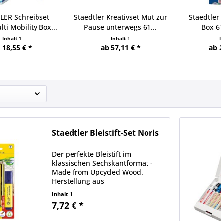
LER Schreibset
Staedtler Kreativset Mut zur
Staedtler 
lti Mobility Box...
Pause unterwegs 61...
Box 6
Inhalt
1
Inhalt
1
 18,55 € *
ab 57,11 € *
ab 
Staedtler Bleistift-Set Noris
Der perfekte Bleistift im
klassischen Sechskantformat -
Made from Upcycled Wood.
Herstellung aus
wiederaufbereiteten Holzspänen.
Inhalt
1
Rutschfeste Soft-Oberfläche und
7,72 € *
hohe Bruchfestigkeit zum
Schreiben, Zeichnen und