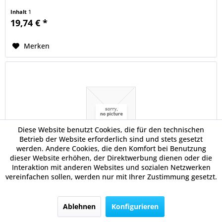
Inhalt
1
19,74 € *
Merken
Diese Website benutzt Cookies, die für den technischen
Betrieb der Website erforderlich sind und stets gesetzt
werden. Andere Cookies, die den Komfort bei Benutzung
dieser Website erhöhen, der Direktwerbung dienen oder die
Elba Hängesammler vertic Ultimate A4 30mm br
Interaktion mit anderen Websites und sozialen Netzwerken
vereinfachen sollen, werden nur mit Ihrer Zustimmung gesetzt.
Für die komfortable Ablage umfangreicher Akten. Die
Metall-Hängeschienen haben pulverbeschichtete Enden.
Ablehnen
Konfigurieren