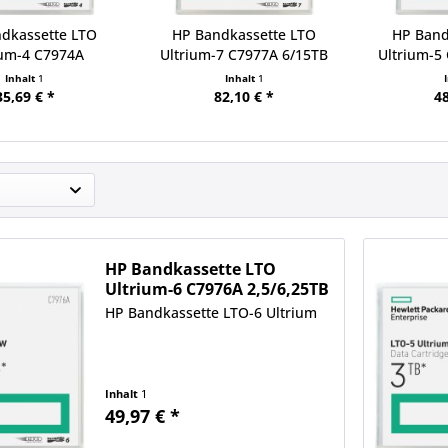
dkassette LTO
HP Bandkassette LTO
HP Band
ium-4 C7974A
Ultrium-7 C7977A 6/15TB
Ultrium-5
0GB/1,6TB
Inhalt
1
Inhalt
1
35,69 € *
82,10 € *
48
HP Bandkassette LTO
Ultrium-6 C7976A 2,5/6,25TB
HP Bandkassette LTO-6 Ultrium
Inhalt
1
49,97 € *