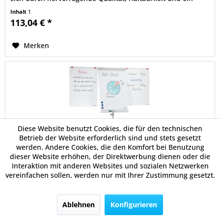
attraktives Design...
Inhalt
1
113,04 € *
Merken
Diese Website benutzt Cookies, die für den technischen
Betrieb der Website erforderlich sind und stets gesetzt
werden. Andere Cookies, die den Komfort bei Benutzung
dieser Website erhöhen, der Direktwerbung dienen oder die
Franken Flipchart Mobil Plus silber
Interaktion mit anderen Websites und sozialen Netzwerken
vereinfachen sollen, werden nur mit Ihrer Zustimmung gesetzt.
Dank der leichtgängigen Doppel-Lenkrollen lässt sich das
Flipchart besonders schnell und mühelos in jede
gewünschte Position verschieben und sorgt für einen
Ablehnen
Konfigurieren
absoluten sicheren Stand. Schnellwechselblockhalterung
für alle gängigen...