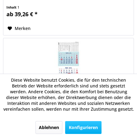
Inhalt
1
ab 39,26 € *
Merken
Diese Website benutzt Cookies, die für den technischen
Betrieb der Website erforderlich sind und stets gesetzt
werden. Andere Cookies, die den Komfort bei Benutzung
dieser Website erhöhen, der Direktwerbung dienen oder die
ZETTLER Wandkalender 952-0000 3M/1S
Interaktion mit anderen Websites und sozialen Netzwerken
295x800mm
vereinfachen sollen, werden nur mit Ihrer Zustimmung gesetzt.
Sonn- und Feiertage hervorgehoben. 15 Blatt an 15 cm
überstehender Rückwand. Zusammenklappbar auf
portogünstiges Versandformat (29,5 x 23 cm).
Ablehnen
Konfigurieren