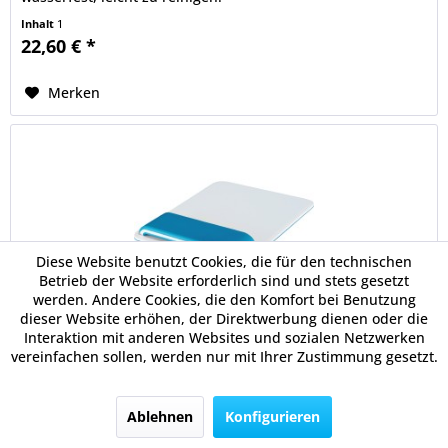
Inhalt
1
22,60 € *
Merken
Diese Website benutzt Cookies, die für den technischen
Betrieb der Website erforderlich sind und stets gesetzt
werden. Andere Cookies, die den Komfort bei Benutzung
dieser Website erhöhen, der Direktwerbung dienen oder die
Leitz Mauspad Ergo WOW 65170036...
Interaktion mit anderen Websites und sozialen Netzwerken
vereinfachen sollen, werden nur mit Ihrer Zustimmung gesetzt.
Das Leitz Ergo WOW Mauspad mit Handgelenkauflage
vereint ein ergonomisches Design mit einem Mauspad, das
erstklassiges Tracking für präzises Arbeiten bietet und
Ablehnen
Konfigurieren
gleichermaßen für optische und Lasermäuse geeignet ist.
Eine perfekte Lösung...