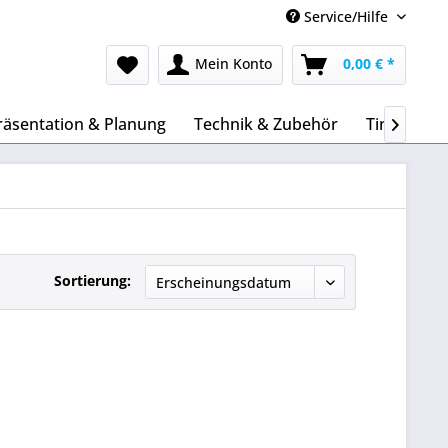
Service/Hilfe
Mein Konto
0,00 € *
räsentation & Planung
Technik & Zubehör
Tinte & To

Sortierung: