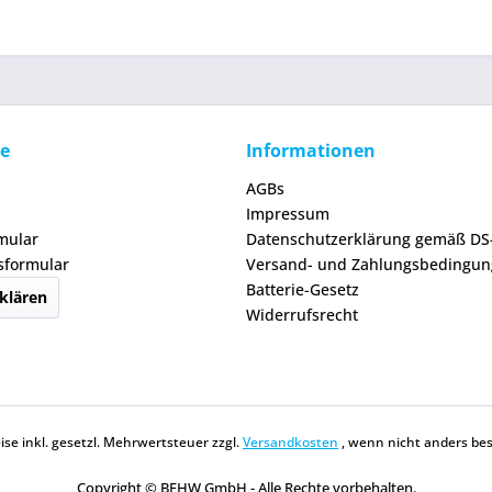
ce
Informationen
AGBs
Impressum
mular
Datenschutzerklärung gemäß D
sformular
Versand- und Zahlungsbedingu
Batterie-Gesetz
klären
Widerrufsrecht
eise inkl. gesetzl. Mehrwertsteuer zzgl.
Versandkosten
, wenn nicht anders be
Copyright © BFHW GmbH - Alle Rechte vorbehalten.