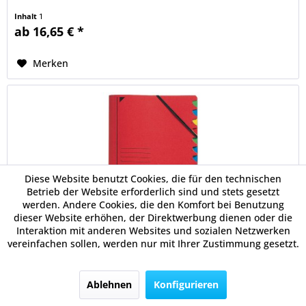
Inhalt
1
ab 16,65 € *
Merken
Diese Website benutzt Cookies, die für den technischen
Betrieb der Website erforderlich sind und stets gesetzt
werden. Andere Cookies, die den Komfort bei Benutzung
dieser Website erhöhen, der Direktwerbung dienen oder die
Leitz Ordnungsmappe DIN A4 12Fächer farbig...
Interaktion mit anderen Websites und sozialen Netzwerken
vereinfachen sollen, werden nur mit Ihrer Zustimmung gesetzt.
Praktische Lösung zur Ablage von Projektunterlagen.
Unterlagen können nach Art oder Dringlichkeit in
verschiedene Fächer einsortiert werden. Mit farbigen
Ablehnen
Konfigurieren
Greifausschnitten.