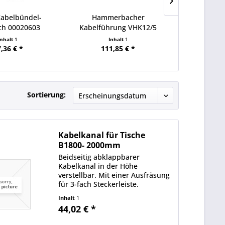
abelbündel-
Hammerbacher
Hamme
ch 00020603
Kabelführung VHK12/5
Kabelwanne
x1,5m sw
90x22x7cm grau
Inhalt
1
Inhalt
1
In
,36 € *
111,85 € *
136,
Sortierung:
Kabelkanal für Tische
B1800- 2000mm
abklappbar...
Beidseitig abklappbarer
Kabelkanal in der Höhe
verstellbar. Mit einer Ausfräsung
für 3-fach Steckerleiste.
Inhalt
1
44,02 € *