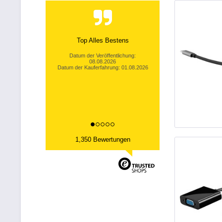
ich bin sehr zufrieden mit allem
!die mini-lakritzschnecken haribo
sind gut verpackt angekommen.
und...
karin s., karin.s.t@gmx.de
Datum der Veröffentlichung:
07.08.2026
Datum der Kauferfahrung: 31.07.2026
1,350 Bewertungen