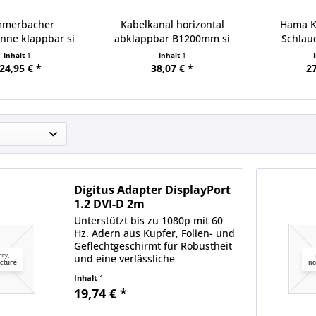
merbacher
Kabelkanal horizontal
Hama K
nne klappbar si
abklappbar B1200mm si
Schlau
30mm
Inhalt
1
Inhalt
1
24,95 € *
38,07 € *
27
Digitus Adapter DisplayPort
1.2 DVI-D 2m
Unterstützt bis zu 1080p mit 60
Hz. Adern aus Kupfer, Folien- und
Geflechtgeschirmt für Robustheit
und eine verlässliche
Verbindung.
Inhalt
1
Schnappbefestigung. Doppelt
19,74 € *
geschirmt.