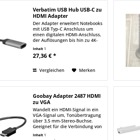
Verbatim USB Hub USB-C zu
HDMI Adapter
Der Adapter erweitert Notebooks
mit USB Typ-C Anschluss um
einen digitalen HDMI-Anschluss,
der Auflösungen bis hin zu 4K-
UHD unterstützt. Dies ist vor
Inhalt
1
allem dann praktisch, wenn das
27,36 € *
Gerät nicht über einen
entsprechenden Videoausgang...
Vergleichen
Merken
Goobay Adapter 2487 HDMI
zu VGA
Wandelt ein HDMI-Signal in ein
VGA-Signal um, Tonübertragung
über 3,5 mm-Stereo-Buchse.
Geeignet für die Verbindung von
Notebooks ohne VGA-Ausgang
Inhalt
1
mit einem Monitor mit VGA-