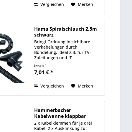
Vergleichen
Merken
Hama Spiralschlauch 2,5m
schwarz
Bringt Ordnung in sichtbare
Verkabelungen durch
Bündelung, ideal z.B. für TV-
Zuleitungen und IT-
Kabelmanagement. Kabel
Inhalt
1
bündeln mit flexibler
7,01 € *
Bündelweite: ideal für die
Verlegung in kleinen Radien und
spitzen Winkeln, z.B. für TV, PC,...
Vergleichen
Merken
Hammerbacher
Kabelwanne klappbar
graphit
2 x Kabelklemmen für je drei
Kabel. 2 x Ausklinkung zur