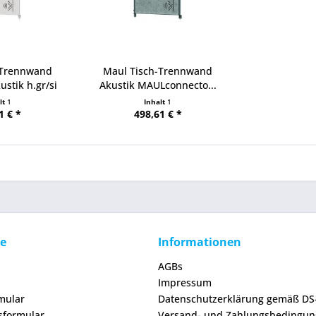
-Trennwand
Maul Tisch-Trennwand
stik h.gr/si
Akustik MAULconnecto...
lt
1
Inhalt
1
1 € *
498,61 € *
ce
Informationen
AGBs
Impressum
mular
Datenschutzerklärung gemäß D
sformular
Versand- und Zahlungsbedingu