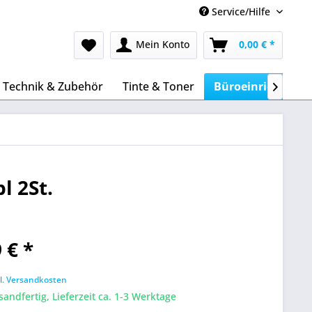
Service/Hilfe
Mein Konto
0,00 € *
Technik & Zubehör
Tinte & Toner
Büroeinrichtung

l 2St.
 € *
l. Versandkosten
sandfertig, Lieferzeit ca. 1-3 Werktage