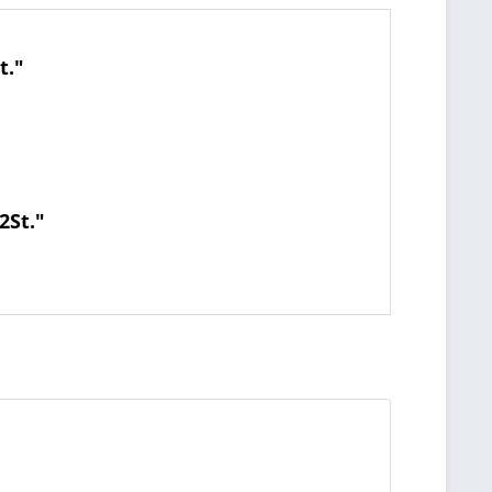
t."
2St."