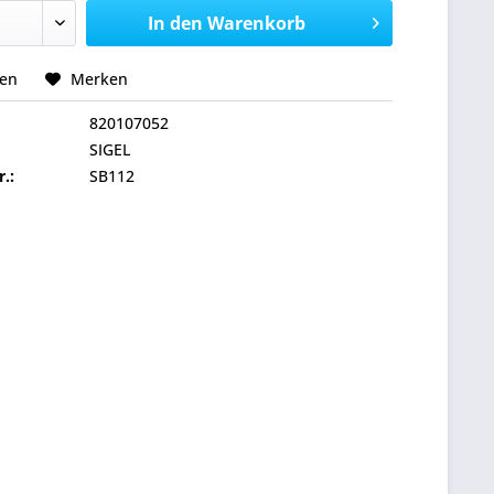
In den
Warenkorb
hen
Merken
820107052
SIGEL
r.:
SB112