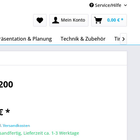
Service/Hilfe
Mein Konto
0,00 € *
räsentation & Planung
Technik & Zubehör
Tinte & To

200
€ *
l. Versandkosten
sandfertig, Lieferzeit ca. 1-3 Werktage