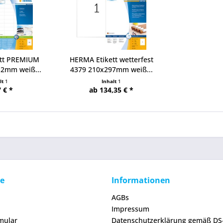
ett PREMIUM
HERMA Etikett wetterfest
,2mm weiß...
4379 210x297mm weiß...
lt
1
Inhalt
1
 € *
ab 134,35 € *
ce
Informationen
AGBs
Impressum
mular
Datenschutzerklärung gemäß D