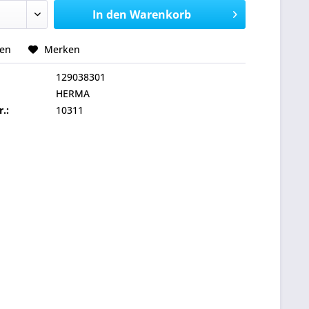
In den
Warenkorb
hen
Merken
129038301
HERMA
r.:
10311