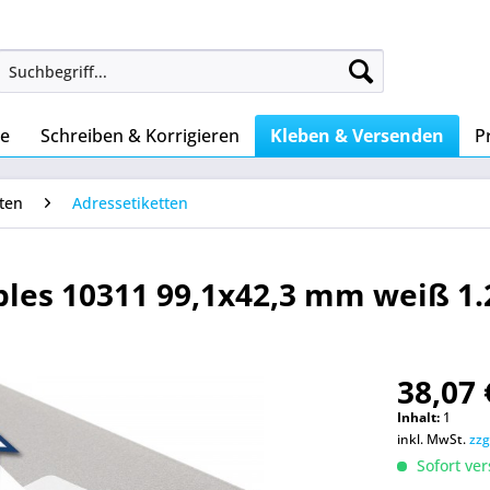
ke
Schreiben & Korrigieren
Kleben & Versenden
P
tten
Adressetiketten
les 10311 99,1x42,3 mm weiß 1.
38,07 
Inhalt:
1
inkl. MwSt.
zzg
Sofort ver