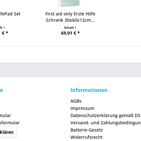
ifePad Set
First aid only Erste Hilfe
Schrank 30x60x12cm...
lt
1
Inhalt
1
 € *
69,01 € *
ce
Informationen
AGBs
Impressum
mular
Datenschutzerklärung gemäß D
sformular
Versand- und Zahlungsbedingu
Batterie-Gesetz
klären
Widerrufsrecht