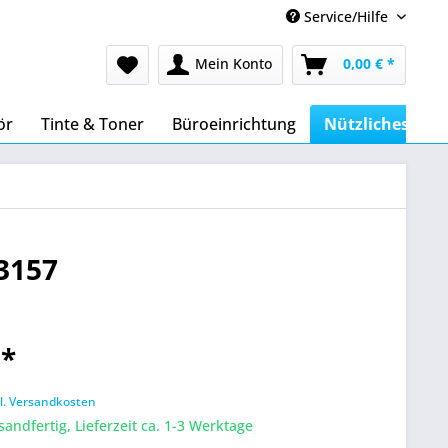
Service/Hilfe
Mein Konto
0,00 € *
ör
Tinte & Toner
Büroeinrichtung
Nützliches im 
3157
 *
l. Versandkosten
sandfertig, Lieferzeit ca. 1-3 Werktage