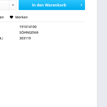
In den
Warenkorb
hen
Merken
191014100
SÖHNGEN®
r.:
303119