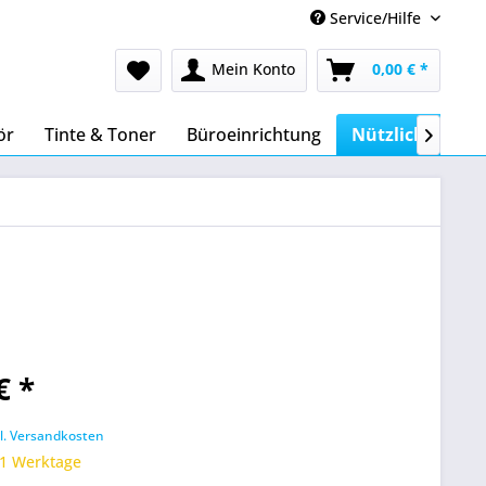
Service/Hilfe
Mein Konto
0,00 € *
ör
Tinte & Toner
Büroeinrichtung
Nützliches im 

€ *
l. Versandkosten
 1 Werktage