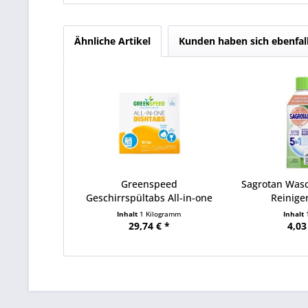
Ähnliche Artikel
Kunden haben sich ebenfal
Greenspeed
Sagrotan Was
Geschirrspültabs All-in-one
Reinige
100St
Inhalt
1 Kilogramm
Inhalt
29,74 € *
4,03