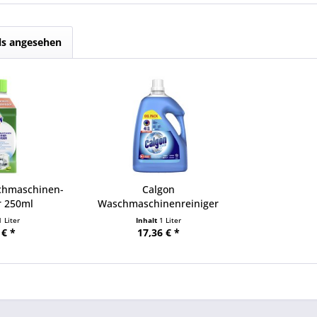
ls angesehen
chmaschinen-
Calgon
r 250ml
Waschmaschinenreiniger
4in1 Gel 3.750ml
1 Liter
Inhalt
1 Liter
 € *
17,36 € *