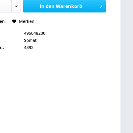
In den
Warenkorb
hen
Merken
495048200
Somat
r.:
4392