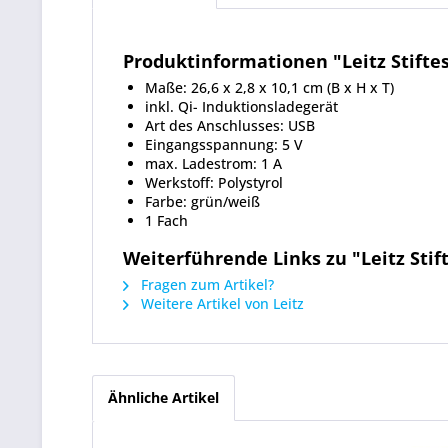
Produktinformationen "Leitz Stift
Maße: 26,6 x 2,8 x 10,1 cm (B x H x T)
inkl. Qi- Induktionsladegerät
Art des Anschlusses: USB
Eingangsspannung: 5 V
max. Ladestrom: 1 A
Werkstoff: Polystyrol
Farbe: grün/weiß
1 Fach
Weiterführende Links zu "Leitz Sti
Fragen zum Artikel?
Weitere Artikel von Leitz
Ähnliche Artikel