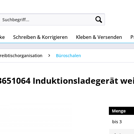
ke
Schreiben & Korrigieren
Kleben & Versenden
P
reibtischorganisation
Büroschalen
53651064 Induktionsladegerät we
Menge
bis
3