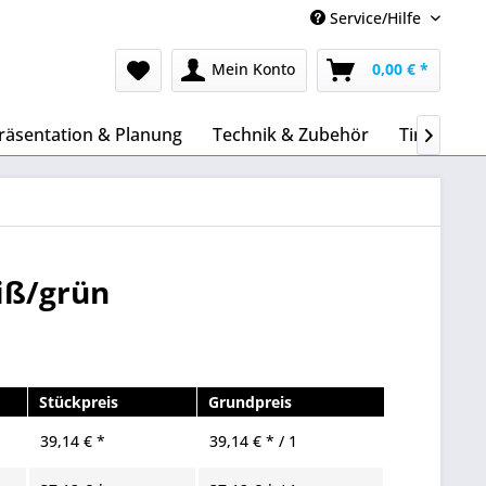
Service/Hilfe
Mein Konto
0,00 € *
räsentation & Planung
Technik & Zubehör
Tinte & To

iß/grün
Stückpreis
Grundpreis
39,14 € *
39,14 € * / 1