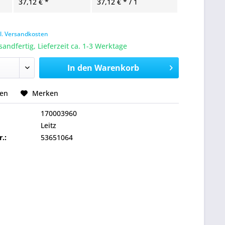
37,12 € *
37,12 € * / 1
l. Versandkosten
sandfertig, Lieferzeit ca. 1-3 Werktage
In den
Warenkorb
hen
Merken
170003960
Leitz
r.:
53651064