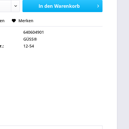
In den
Warenkorb
hen
Merken
640604901
GÜSS®
r.:
12-54