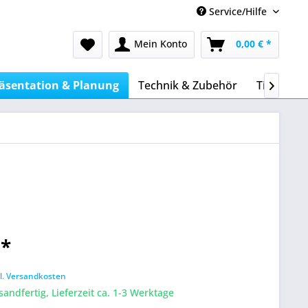
Service/Hilfe
Mein Konto
0,00 € *
äsentation & Planung
Technik & Zubehör
Tinte & T

 *
l. Versandkosten
sandfertig, Lieferzeit ca. 1-3 Werktage