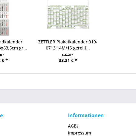
andkalender
ZETTLER Plakatkalender 919-
x63,5cm gr...
0713 14M/1S gerollt...
lt
1
Inhalt
1
 € *
33,31 € *
ce
Informationen
AGBs
Impressum