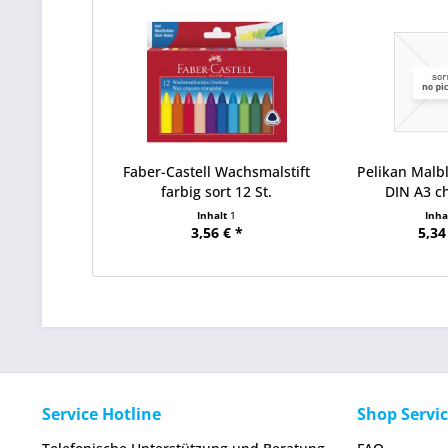
Faber-Castell Wachsmalstift
Pelikan Malb
farbig sort 12 St.
DIN A3 chl
Inhalt
1
Inha
3,56 € *
5,34
Service Hotline
Shop Servi