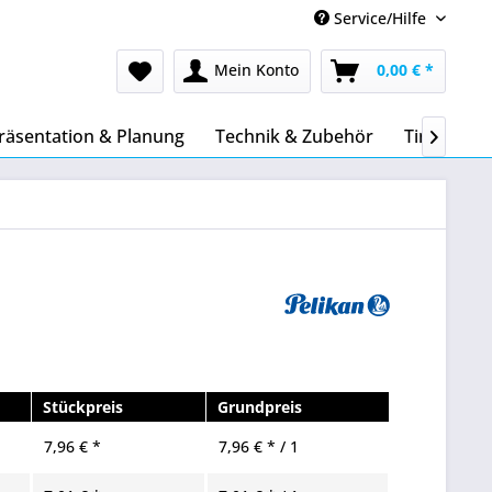
Service/Hilfe
Mein Konto
0,00 € *
räsentation & Planung
Technik & Zubehör
Tinte & To

Stückpreis
Grundpreis
7,96 € *
7,96 € * / 1