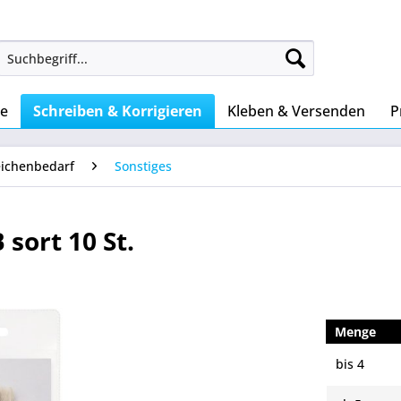
ke
Schreiben & Korrigieren
Kleben & Versenden
P
eichenbedarf
Sonstiges
 sort 10 St.
Menge
bis
4