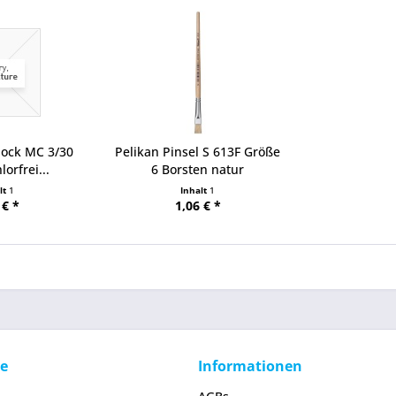
lock MC 3/30
Pelikan Pinsel S 613F Größe
orfrei...
6 Borsten natur
lt
1
Inhalt
1
 € *
1,06 € *
ce
Informationen