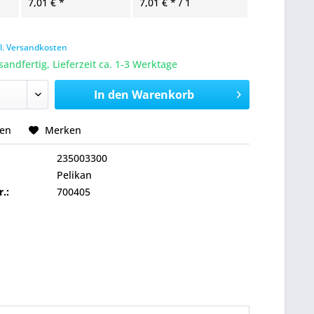
7,01 € *
7,01 € * / 1
l. Versandkosten
sandfertig, Lieferzeit ca. 1-3 Werktage
In den
Warenkorb
hen
Merken
235003300
Pelikan
r.:
700405