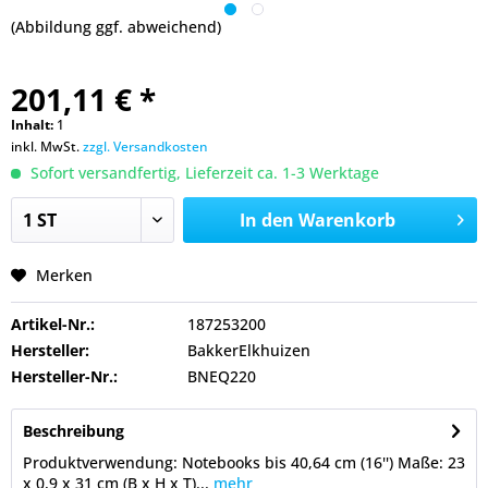
(Abbildung ggf. abweichend)
201,11 € *
Inhalt:
1
inkl. MwSt.
zzgl. Versandkosten
Sofort versandfertig, Lieferzeit ca. 1-3 Werktage
In den
Warenkorb
Merken
Artikel-Nr.:
187253200
Hersteller:
BakkerElkhuizen
Hersteller-Nr.:
BNEQ220
Beschreibung
Produktverwendung: Notebooks bis 40,64 cm (16'') Maße: 23
x 0,9 x 31 cm (B x H x T)...
mehr