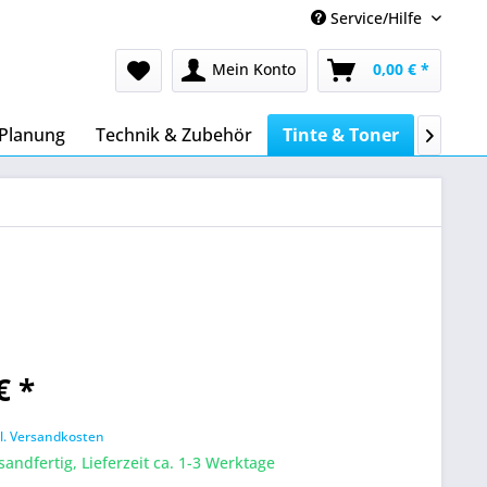
Service/Hilfe
Mein Konto
0,00 € *
 Planung
Technik & Zubehör
Tinte & Toner
Büroei

€ *
l. Versandkosten
sandfertig, Lieferzeit ca. 1-3 Werktage