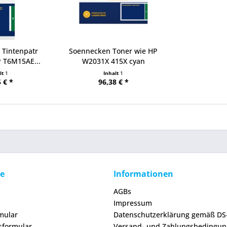
 Tintenpatr
Soennecken Toner wie HP
P T6M15AE...
W2031X 415X cyan
lt
1
Inhalt
1
 € *
96,38 € *
ce
Informationen
AGBs
Impressum
mular
Datenschutzerklärung gemäß D
sformular
Versand- und Zahlungsbedingu