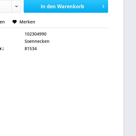
In den
Warenkorb
hen
Merken
102304990
Soennecken
r.:
81534