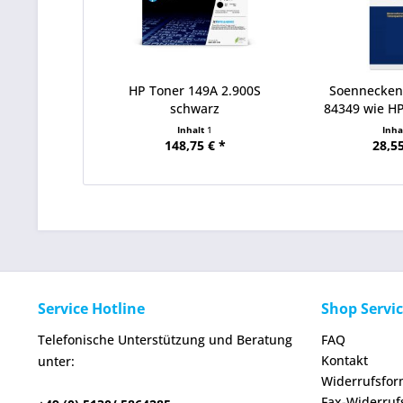
HP Toner 149A 2.900S
Soennecken
schwarz
84349 wie H
Inhalt
1
Inha
148,75 € *
28,55
Service Hotline
Shop Servi
Telefonische Unterstützung und Beratung
FAQ
Kontakt
unter:
Widerrufsfor
Fax-Widerruf