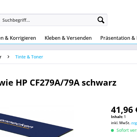
n & Korrigieren
Kleben & Versenden
Präsentation &
r
Tinte & Toner
wie HP CF279A/79A schwarz
41,96 
Inhalt:
1
inkl. MwSt.
zzg
Sofort ver